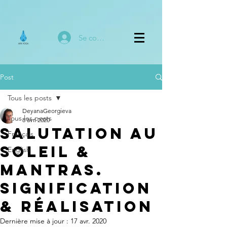
Se connecter
Post
Tous les posts
DeyanaGeorgieva
Tous les posts
8 avr. 2020
Salutation au
Français
Soleil &
English
Mantras.
Signification
& Réalisation
Dernière mise à jour :
17 avr. 2020