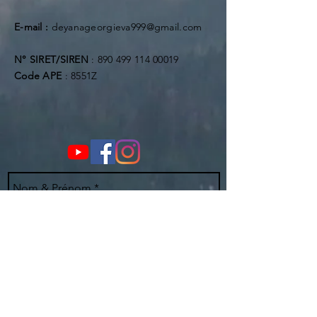
E-mail :
deyanageorgieva999@gmail.com
N° SIRET/SIREN
:
890 499 114 00019
Code APE
: 8551Z