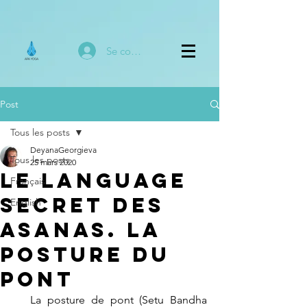
Se connecter
Post
Tous les posts
DeyanaGeorgieva
Tous les posts
25 mars 2020
Le Language
Français
Secret des
English
Asanas. La
posture du
pont
   La posture de pont (Setu Bandha 