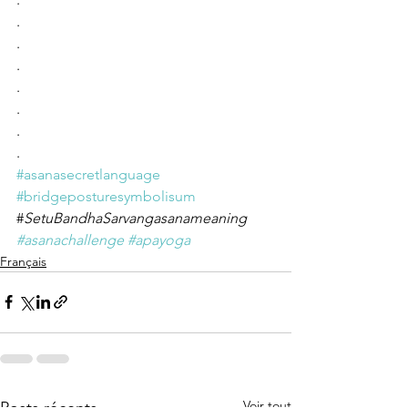
.
.
.
.
.
.
.
#asanasecretlanguage
#bridgeposturesymbolisum
#
SetuBandhaSarvangasanameaning 
#asanachallenge
#apayoga
Français
Voir tout
Posts récents